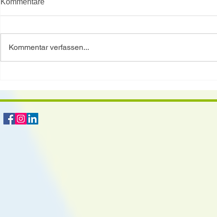
Kommentare
Zutaten für 4 
mittelgroße P
Sellerieknolle
Kommentar verfassen...
Zwiebel etwas
Gemüsebrühe S
Lorbeerblatt 
Spargel – das kalorienarme
Gemüse mit großer Wirkung