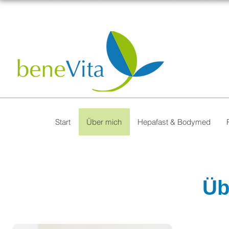
Start
Über mich
Hepafast & Bodymed
Üb