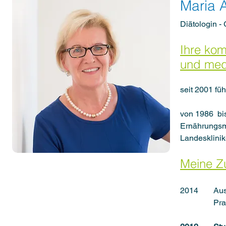
Maria 
Diätologin -
Ihre kom
und med
seit 2001 fü
von 1986 bi
Ernährungsm
Landesklini
Meine Z
2014
Aus
Pra