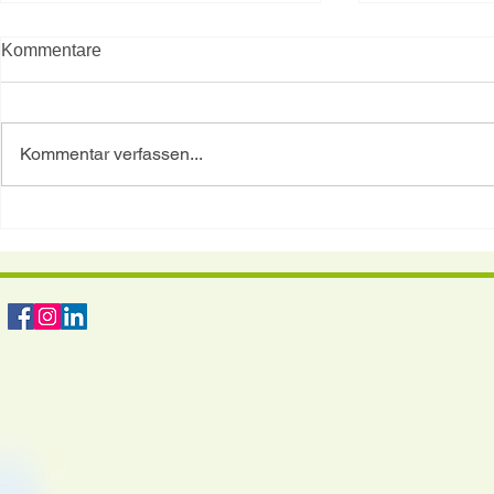
Pastinaken
Kommentare
Zutaten für 4 
mittelgroße P
Sellerieknolle
Kommentar verfassen...
Zwiebel etwas
Gemüsebrühe S
Lorbeerblatt 
Spargel – das kalorienarme
Gemüse mit großer Wirkung