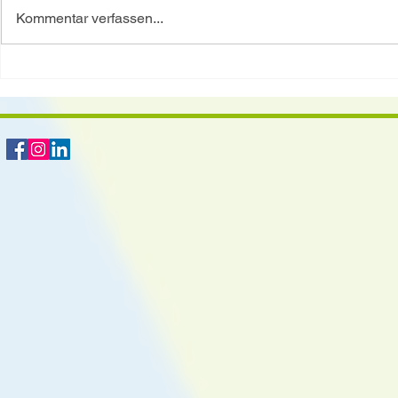
Sellerieknolle
Kommentar verfassen...
Zwiebel etwas
Gemüsebrühe S
Lorbeerblatt 
Spargel – das kalorienarme
Gemüse mit großer Wirkung