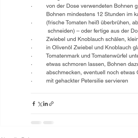
·         von der Dose verwendeten Bohnen g
          Bohnen mindestens 12 Stunden im
·         (frische Tomaten heiß überbrühen, a
           schneiden) – oder fertige aus der
·         Zwiebel und Knoblauch schälen, klei
·         in Olivenöl Zwiebel und Knoblauch g
·         Tomatenmark und Tomatenwürfel u
·         etwas schmoren lassen, Bohnen da
·         abschmecken, eventuell noch etw
·         mit gehackter Petersilie servieren